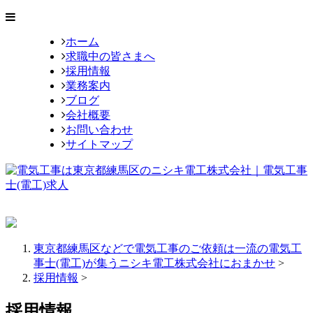
ホーム
求職中の皆さまへ
採用情報
業務案内
ブログ
会社概要
お問い合わせ
サイトマップ
東京都練馬区などで電気工事のご依頼は一流の電気工
事士(電工)が集うニシキ電工株式会社におまかせ
>
採用情報
>
採用情報